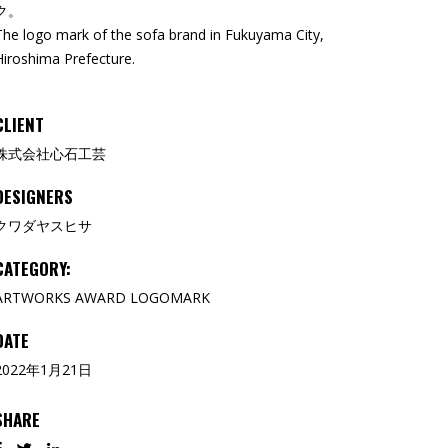
ク。
The logo mark of the sofa brand in Fukuyama City,
Hiroshima Prefecture.
CLIENT
株式会社心石工芸
DESIGNERS
クワダヤスヒサ
CATEGORY:
ARTWORKS
AWARD
LOGOMARK
DATE
2022年1月21日
SHARE